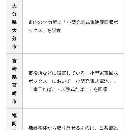
大
分
県
市内の14カ所に「小型充電式電池等回収ボ
大
ックス」を設置
分
市
宮
崎
市役所などに設置している「小型家電回収
県
ボックス」において「小型充電式電池」、
宮
「電子たばこ・加熱式たばこ」を回収
崎
市
福
岡
機器本体から取り外せるものは、公共施設