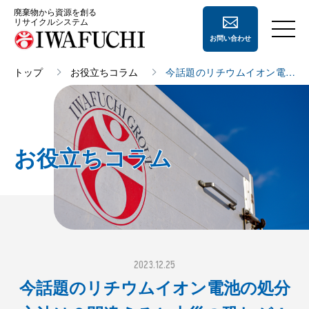
廃棄物から資源を創る
リサイクルシステム
お問い合わせ
トップ
お役立ちコラム
今話題のリチウムイオン電池
の処分方法は？間違えると火
会社案内
災の恐れが！
会社案内
事業内容
お役立ちコラム
経営理念
事業内容
採用情報
会社概要
ペーパー
リサイクル
地域住民の方へ
沿革
ペットボトル
リサイクル
よくあるご質問
事業所一覧
廃プラスチック
リサイクル
2023.12.25
CSR活動
鉄・非鉄
リサイクル
今話題のリチウムイオン電池の処分
登録許可証