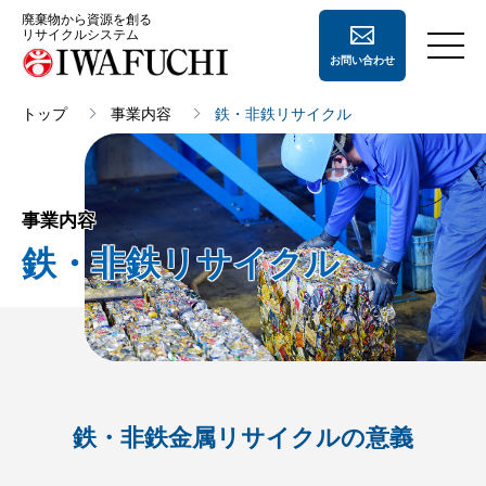
廃棄物から資源を創る
リサイクルシステム
お問い合わせ
トップ
事業内容
鉄・非鉄リサイクル
会社案内
会社案内
事業内容
事業内容
経営理念
鉄・非鉄
事業内容
リサイクル
採用情報
会社概要
ペーパー
リサイクル
地域住民の方へ
沿革
ペットボトル
リサイクル
よくあるご質問
事業所一覧
廃プラスチック
リサイクル
鉄・非鉄金属リサイクルの意義
CSR活動
鉄・非鉄
リサイクル
登録許可証