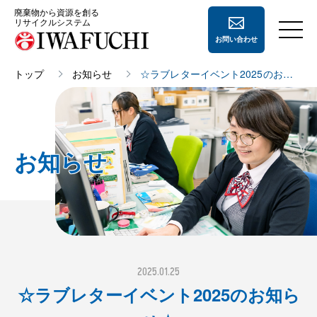
廃棄物から資源を創る
リサイクルシステム
お問い合わせ
トップ
お知らせ
☆ラブレターイベント2025のお知ら
せ☆
会社案内
会社案内
事業内容
お知らせ
経営理念
事業内容
採用情報
会社概要
ペーパー
リサイクル
地域住民の方へ
沿革
ペットボトル
リサイクル
よくあるご質問
事業所一覧
廃プラスチック
リサイクル
2025.01.25
CSR活動
鉄・非鉄
リサイクル
☆ラブレターイベント2025のお知ら
登録許可証